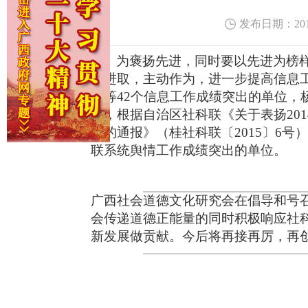
发布日期：2018
为褒扬先进，
同时
要以先进为榜
拓进取，主动作为，进一步提高信息
联等42个信息工作成绩突出的单位，
中，
根据自治区社科联《关于表扬20
人的通报》（桂社科联〔2015〕
6
号）
联系统舆情工作成绩突出的单位
。
广西社会道德文化研究会
在倡导和号
会传递道德正能量
的同时积极响应
社
新发展
做贡献。
今后将
再接再厉，再