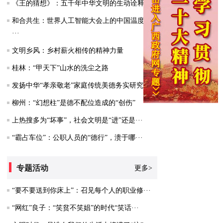
《王的猜想》：五千年中华文明的生动诠释
和合共生：世界人工智能大会上的中国温度与
···
文明乡风：乡村薪火相传的精神力量
桂林：“甲天下”山水的洗尘之路
发扬中华“孝亲敬老”家庭传统美德务实研究
柳州：“幻想柱”是德不配位造成的“创伤”
上热搜多为“坏事”，社会文明是“进”还是···
“霸占车位”：公职人员的“德行”，溃于哪···
专题活动
更多>
“要不要送到你床上”：召见每个人的职业修···
“网红”良子：“笑贫不笑娼”的时代“笑话···