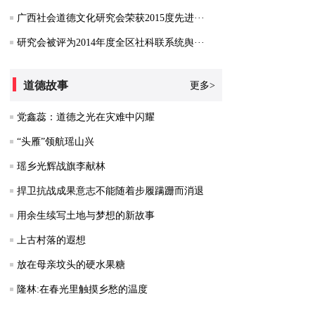
广西社会道德文化研究会荣获2015度先进···
研究会被评为2014年度全区社科联系统舆···
道德故事
更多>
党鑫蕊：道德之光在灾难中闪耀
“头雁”领航瑶山兴
瑶乡光辉战旗李献林
捍卫抗战成果意志不能随着步履蹒跚而消退
用余生续写土地与梦想的新故事
上古村落的遐想
放在母亲坟头的硬水果糖
隆林:在春光里触摸乡愁的温度