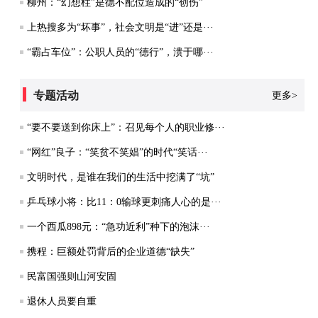
柳州：“幻想柱”是德不配位造成的“创伤”
上热搜多为“坏事”，社会文明是“进”还是···
“霸占车位”：公职人员的“德行”，溃于哪···
专题活动
更多>
“要不要送到你床上”：召见每个人的职业修···
“网红”良子：“笑贫不笑娼”的时代“笑话···
文明时代，是谁在我们的生活中挖满了“坑”
乒乓球小将：比11：0输球更刺痛人心的是···
一个西瓜898元：“急功近利”种下的泡沫···
携程：巨额处罚背后的企业道德“缺失”
民富国强则山河安固
退休人员要自重