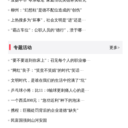
发扬中华“孝亲敬老”家庭传统美德务实研究
柳州：“幻想柱”是德不配位造成的“创伤”
上热搜多为“坏事”，社会文明是“进”还是···
“霸占车位”：公职人员的“德行”，溃于哪···
专题活动
更多>
“要不要送到你床上”：召见每个人的职业修···
“网红”良子：“笑贫不笑娼”的时代“笑话···
文明时代，是谁在我们的生活中挖满了“坑”
乒乓球小将：比11：0输球更刺痛人心的是···
一个西瓜898元：“急功近利”种下的泡沫···
携程：巨额处罚背后的企业道德“缺失”
民富国强则山河安固