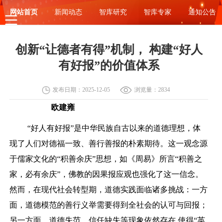
网站首页
新闻动态
智库研究
智库专家
通知公告
创新“让德者有得”机制， 构建“好人
有好报”的价值体系
发布日期：2025-12-05
浏览量：2834
欧建雍
“好人有好报”是中华民族自古以来的道德理想，体
现了人们对德福一致、善行善报的朴素期待。这一观念源
于儒家文化的“积善余庆”思想，如《周易》所言“积善之
家，必有余庆”，佛教的因果报应观也强化了这一信念。
然而，在现代社会转型期，道德实践面临诸多挑战：一方
面，道德模范的善行义举需要得到全社会的认可与回报；
另一方面，道德失范、信任缺失等现象依然存在,使得“英