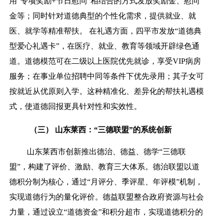
用“专项奖励+节日慰问”相结合的方式发放奖励金、慰问
金等；同时针对道德典型的个性化需求，提供就业、就
医、就学等精准帮扶。 在礼遇方面，四平市发放“道德典
型爱心礼遇卡”，在医疗、就业、教育等领域开辟绿色通
道。道德模范可在二级以上医院优先就诊，享受VIP病房
服务；在事业单位招聘中同等条件下优先录用；其子女可
按就近从优原则入学。这种精准化、差异化的帮扶礼遇模
式，使道德回报更具针对性和实效性。
（
三）
山东莱西：“三德联盟”的系统创新
山东莱西市创新推出德治、德益、德学“三德联
盟”，构建了评价、激励、教育三大体系。德治联盟以道
德积分制为核心，通过“月评分、季评星、年评模”机制，
实现道德行为的量化评价。德益联盟整合政府资源与社会
力量，通过设立“道德资金”和积分超市，实现道德积分的