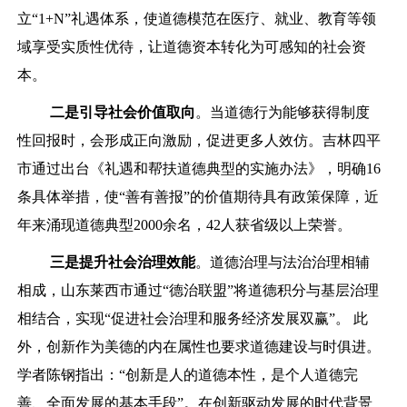
立“1+N”礼遇体系，使道德模范在医疗、就业、教育等领
域享受实质性优待，让道德资本转化为可感知的社会资
本。
二是
引导社会价值取向
。当道德行为能够获得制度
性回报时，会形成正向激励，促进更多人效仿。吉林四平
市通过出台《礼遇和帮扶道德典型的实施办法》，明确16
条具体举措，使“善有善报”的价值期待具有政策保障，近
年来涌现道德典型2000余名，42人获省级以上荣誉。
三是
提升社会治理效能
。道德治理与法治治理相辅
相成，山东莱西市通过“德治联盟”将道德积分与基层治理
相结合，实现“促进社会治理和服务经济发展双赢”。 此
外，创新作为美德的内在属性也要求道德建设与时俱进。
学者陈钢指出：“创新是人的道德本性，是个人道德完
善、全面发展的基本手段”。在创新驱动发展的时代背景