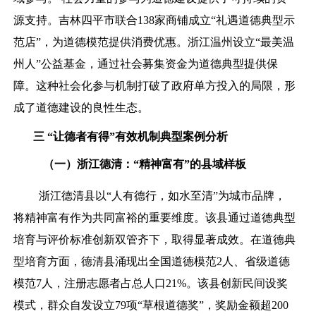
源支持。吉林四平市联合138家商铺成立“礼遇道德典型示
范店”，为道德模范提供消费优惠。浙江温州设立“最美温
州人”公益基金，通过社会募集资金为道德典型提供保
障。这种社会化参与机制打破了政府单方投入的局限，形
成了道德建设的良性生态。
三
“让德者有得”
有效
机制
典型案例分析
（
一）
浙江德清：“精神富有”的县域样板
浙江德清县以“人有德行，如水至清”为城市品牌，
将精神富有作为共同富裕的重要维度。该县通过道德典型
培育与评价标准创新双管齐下，取得显著成效。在道德典
型培育方面，德清县涌现出全国道德模范2人、省级道德
模范7人，注册志愿者占总人口21%。该县创新民间设奖
模式，群众自发设立79项“草根道德奖”，奖励金额超200