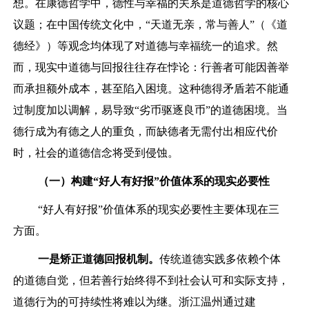
想。在康德哲学中，德性与幸福的关系是道德哲学的核心
议题；在中国传统文化中，“天道无亲，常与善人”（《道
德经》）等观念均体现了对道德与幸福统一的追求。然
而，现实中道德与回报往往存在悖论：行善者可能因善举
而承担额外成本，甚至陷入困境。这种德得矛盾若不能通
过制度加以调解，易导致“劣币驱逐良币”的道德困境。当
德行成为有德之人的重负，而缺德者无需付出相应代价
时，社会的道德信念将受到侵蚀。
（一）构建“好人有好报”价值体系的现实必要性
“好人有好报”价值体系的现实必要性主要体现在三
方面。
一是
矫正道德回报机制
。
传统道德实践多依赖个体
的道德自觉，但若善行始终得不到社会认可和实际支持，
道德行为的可持续性将难以为继。浙江温州通过建